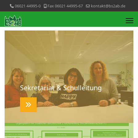
06021 44995-0
Fax 06021 44995-67
kontakt@bs2ab.de
Sekretariat & Schulleitung