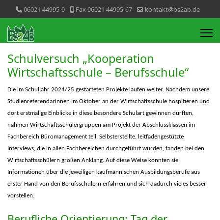
06021 44995-0
Fax 06021 44995-67
kontakt@bs2ab.de
Schulversuch „Kooperation
Wirtschaftsschule – Berufsschule“
Die im Schuljahr 2024/25 gestarteten Projekte laufen weiter. Nachdem unsere
Studienreferendarinnen im Oktober an der Wirtschaftsschule hospitieren und
dort erstmalige Einblicke in diese besondere Schulart gewinnen durften,
nahmen Wirtschaftsschülergruppen am Projekt der Abschlussklassen im
Fachbereich Büromanagement teil. Selbsterstellte, leitfadengestützte
Interviews, die in allen Fachbereichen durchgeführt wurden, fanden bei den
Wirtschaftsschülern großen Anklang. Auf diese Weise konnten sie
Informationen über die jeweiligen kaufmännischen Ausbildungsberufe aus
erster Hand von den Berufsschülern erfahren und sich dadurch vieles besser
vorstellen.
Berufliche Orientierung: Tag der