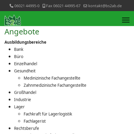
06021 44995-0
Fax 06021 44995-67
kontakt@bs2ab.de
Angebote
Ausbildungsbereiche
Bank
Büro
Einzelhandel
Gesundheit
Medinizinische Fachangestellte
Zahnmedizinische Fachangestellte
Großhandel
Industrie
Lager
Fachkraft für Lagerlogistik
Fachlagerist
Rechtsberufe