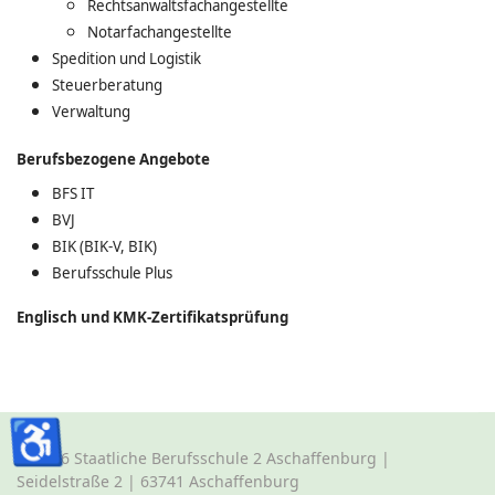
Rechtsanwaltsfachangestellte
Notarfachangestellte
Spedition und Logistik
Steuerberatung
Verwaltung
Berufsbezogene Angebote
BFS IT
BVJ
BIK (BIK-V, BIK)
Berufsschule Plus
Englisch und KMK-Zertifikatsprüfung
♿
© 2026 Staatliche Berufsschule 2 Aschaffenburg |
Seidelstraße 2 | 63741 Aschaffenburg